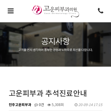
고운피부과 추석진료안내
진주고운피부과
0건
5,308회
20-09-14 17:15