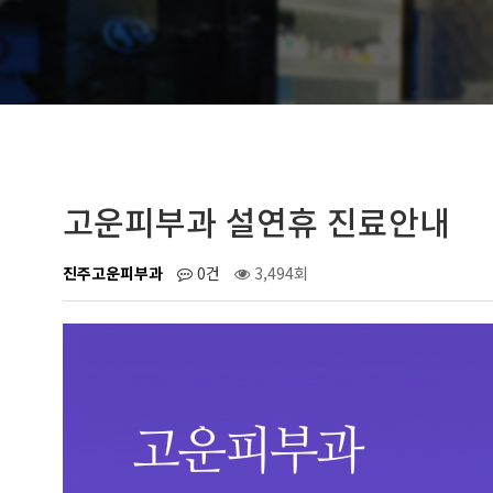
고운피부과 설연휴 진료안내
진주고운피부과
0건
3,494회